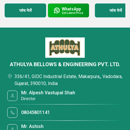
WhatsApp
जांच भेजें
जांच भेजें
Get Latest Price
ATHULYA BELLOWS & ENGINEERING PVT. LTD.
336/41, GIDC Industrial Estate, Makarpura,, Vadodara,
Gujarat, 390010, India
Mr. Alpesh Vastupal Shah
Director
08045801141
Mr. Ashish