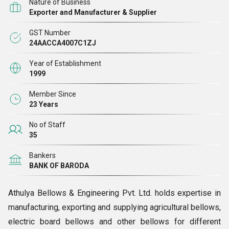
Nature of Business
एक्सपेंशन जॉइंट्स, एग्जॉस्ट बेलोज़ और वाइब्रेशन एब्सॉर्बर्स के एक अग्रणी
Exporter and Manufacturer & Supplier
और स्वीकृत निर्माता, निर्यातक और आपूर्तिकर्ता हैं। वर्ष 1998 में स्थापित,
GST Number
हम अपने ग्राहकों की विभिन्न आवश्यकताओं को पूरी तरह से समझते हैं। इस
24AACCA4007C1ZJ
प्रकार, हम अपनी ओर से कोई कसर नहीं छोड़ते हैं और अपने योग्य संरक्षकों
को नवीन, लागत प्रभावी और बेजोड़ उत्पाद देने के लिए साल भर काम करते
Year of Establishment
1999
हैं
Member Since
23 Years
No of Staff
35
Bankers
BANK OF BARODA
Athulya Bellows & Engineering Pvt. Ltd. holds expertise in
manufacturing, exporting and supplying agricultural bellows,
electric board bellows and other bellows for different