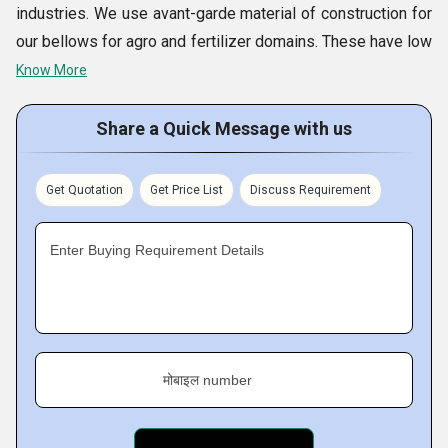
industries. We use avant-garde material of construction for
our bellows for agro and fertilizer domains. These have low
maintenance, rust resistance, and simple installation. Apart,
Know More
the specialized bellows for electricity boards have longer
service life and are designed in compliance with global
Share a Quick Message with us
quality standards. The new technology based products are
competitive enough to sustain and excel in the market
Get Quotation
Get Price List
Discuss Requirement
competition. Their strengths of quality, durability and longer
usage life have enhanced their demand, giving our company
Enter Buying Requirement Details
large orders from established companies of various
industries.
Fact Sheet :
मोबाइल number